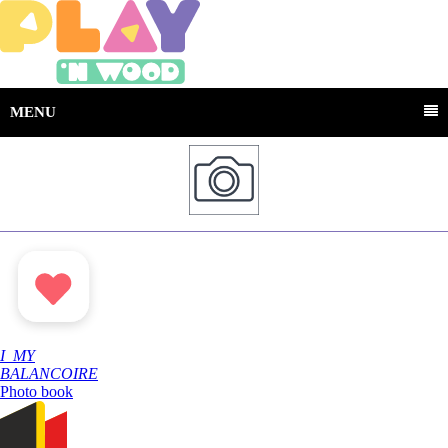
MENU
I
MY
BALANCOIRE
Photo book