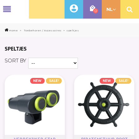
MENU
NL
0
Home
>
Toebehoren / Accessoires
>
speltjes
SPELTJES
SORT BY
NEW
SALE!
NEW
SALE!