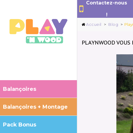
Contactez-nous
!
Accueil
>
Blog
>
Play
PLAYNWOOD VOUS P
Balançoires
Balançoires + Montage
Pack Bonus