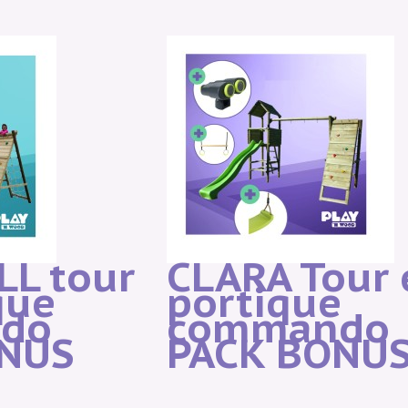
LL tour
CLARA Tour 
que
portique
do
commando
ONUS
PACK BONU