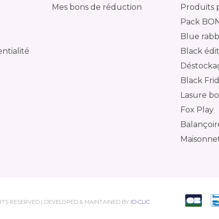
Mes bons de réduction
Produits 
Pack BO
Blue rabb
ntialité
Black édi
Déstocka
Black Fri
Lasure bo
Fox Play
Balançoir
Maisonnet
GHTS RESERVED | DEVELOPED & MAINTAINED BY
ID-CLIC