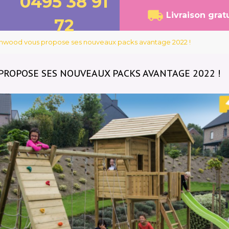
0495 38 91
Livraison grat
72
nwood vous propose ses nouveaux packs avantage 2022 !
ROPOSE SES NOUVEAUX PACKS AVANTAGE 2022 !