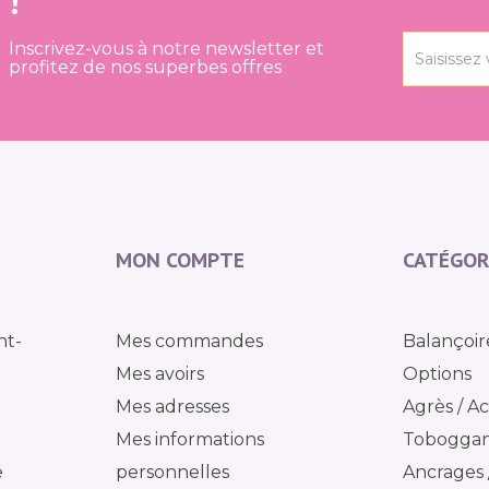
!
Inscrivez-vous à notre newsletter et
profitez de nos superbes offres
MON COMPTE
CATÉGOR
nt-
Mes commandes
Balançoir
Mes avoirs
Options
Mes adresses
Agrès / Ac
Mes informations
Tobogga
e
personnelles
Ancrages /