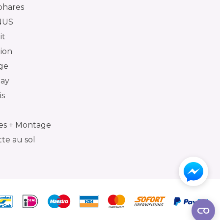
phares
NUS
it
tion
ge
day
is
es + Montage
te au sol