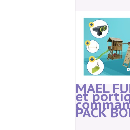
MAEL FU
et porti
comman
PACK B