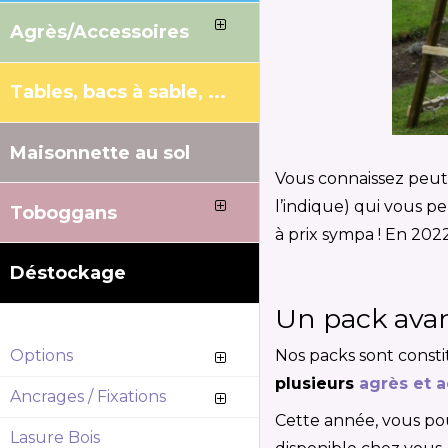
Agrès/Accessoires
Tables, bacs à sable, ...
Maisonnette au sol
Vous connaissez peut-
l’indique) qui vous 
Toboggans
à prix sympa ! En 20
Déstockage
Un pack avan
Options
Nos packs sont consti
plusieurs
agrès et 
Ancrages / Fixations
Cette année, vous pou
Lasure Bois