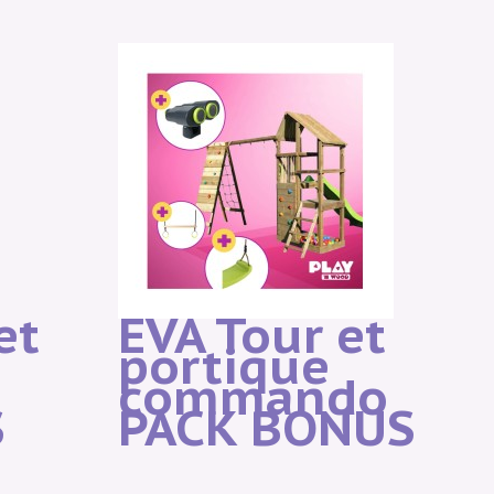
et
EVA Tour et
portique
commando
S
PACK BONUS