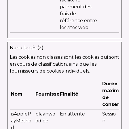
paiement des
frais de
référence entre
les sites web.
Non classés (2)
Les cookies non classés sont les cookies qui sont
en cours de classification, ainsi que les
fournisseurs de cookies individuels.
Durée
maximale
Nom
Fournisseur
Finalité
de
conservat
isAppleP
playnwo
En attente
Sessio
ayMetho
od.be
n
d