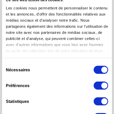
aux zones sécurisées du site web. Le site web
ne peut pas fonctionner correctement sans ces
Les cookies nous permettent de personnaliser le contenu
cookies.
et les annonces, d'offrir des fonctionnalités relatives aux
médias sociaux et d'analyser notre trafic. Nous
Durée
partageons également des informations sur l'utilisation de
maximale
notre site avec nos partenaires de médias sociaux, de
Nom
Fournisseur
Finalité
de
publicité et d'analyse, qui peuvent combiner celles-ci
conservat
avec d'autres informations que vous leur avez fournies
ou qu'ils ont collectées lors de votre utilisation de leurs
__cf_bm
Twitter
Ce cookie est
1 jour
services.
Inc.
utilisé pour
distinguer les
Sélection
Nécessaires
humains des
du
robots. Ceci est
consentement
bénéfique pour
Préférences
le site web afin
de créer des
rapports valides
Statistiques
sur l'utilisation
du leur site.