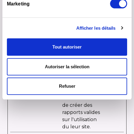
Marketing
CookieCo
Cookiebo
Stocke
1
nsent
t
l'autorisation
année
d'utilisation de
Afficher les détails
cookies pour le
domaine actuel
par l'utilisateur
Tout autoriser
rc::a
Google
Ce cookie est
Persist
utilisé pour
ant
Autoriser la sélection
distinguer les
humains des
robots. Ceci est
Refuser
bénéfique pour
le site web afin
de créer des
rapports valides
sur l'utilisation
du leur site.