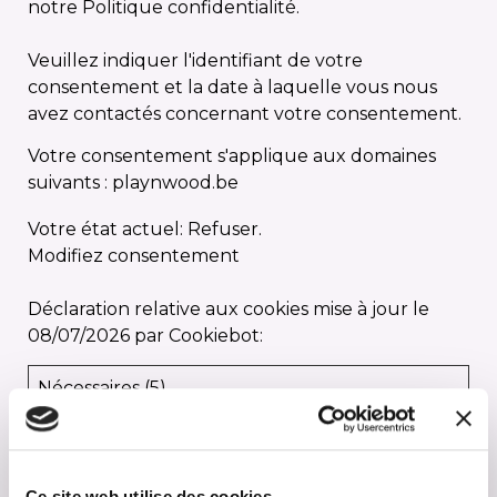
notre Politique confidentialité.
Veuillez indiquer l'identifiant de votre
consentement et la date à laquelle vous nous
avez contactés concernant votre consentement.
Votre consentement s'applique aux domaines
suivants : playnwood.be
Votre état ​​actuel: Refuser.
Modifiez consentement
Déclaration relative aux cookies mise à jour le
08/07/2026 par
Cookiebot
:
Nécessaires (5)
Les cookies nécessaires contribuent à rendre
un site web utilisable en activant des fonctions
de base comme la navigation de page et l'accès
Ce site web utilise des cookies.