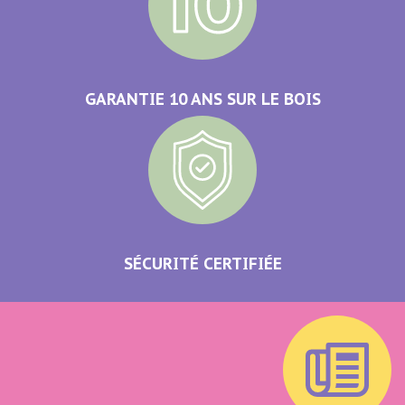
GARANTIE 10 ANS SUR LE BOIS
SÉCURITÉ CERTIFIÉE