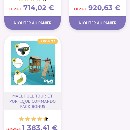
714,02 €
920,63 €
863,96 €
1 113,96 €
AJOUTER AU PANIER
AJOUTER AU PANIER
PROMO !
MAEL FULL TOUR ET
PORTIQUE COMMANDO
PACK BONUS
1 383,41 €
1 673,93 €