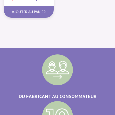
AJOUTER AU PANIER
DU FABRICANT AU CONSOMMATEUR