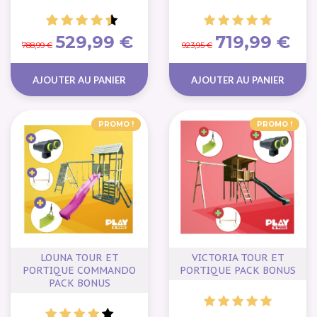
529,99 €
719,99 €
788,99 €
923,95 €
AJOUTER AU PANIER
AJOUTER AU PANIER
PROMO !
PROMO !
LOUNA TOUR ET
VICTORIA TOUR ET
PORTIQUE COMMANDO
PORTIQUE PACK BONUS
PACK BONUS