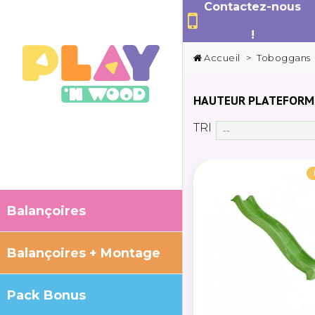
Contactez-nous
!
Accueil
>
Toboggans
HAUTEUR PLATEFORM
TRI
--
Balançoires
Balançoires + Montage
Pack Bonus