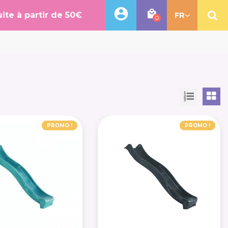
uite à partir de 50€
FR
0
PROMO !
PROMO !