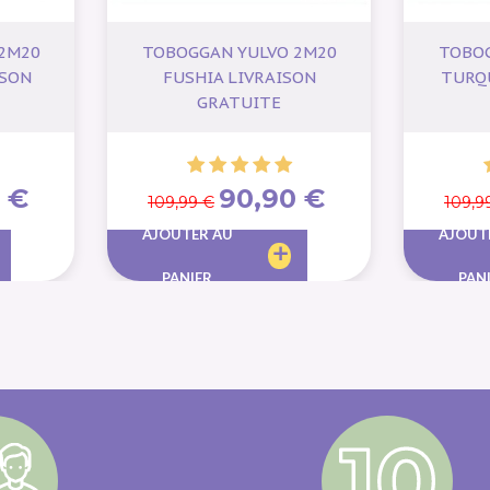
2M20
TOBOGGAN YULVO 2M20
TOBOG
ISON
FUSHIA LIVRAISON
TURQ
GRATUITE
 €
90,90 €
109,99 €
109,9
AJOUTER AU
AJOUT
PANIER
PAN