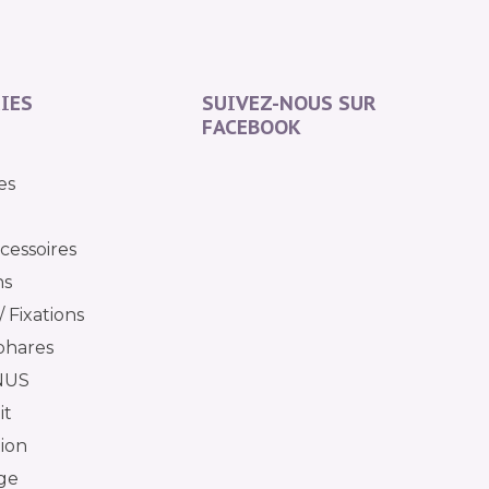
IES
SUIVEZ-NOUS SUR
FACEBOOK
es
cessoires
ns
 Fixations
phares
NUS
it
tion
ge