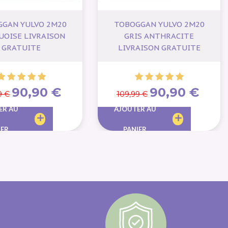
GAN YULVO 2M20
TOBOGGAN YULVO 2M20
UOISE LIVRAISON
GRIS ANTHRACITE
GRATUITE
LIVRAISON GRATUITE
90,90 €
90,90 €
9 €
109,99 €
ER AU
AJOUTER AU
IER
PANIER