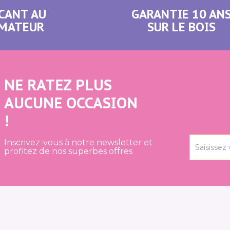
CANT AU
GARANTIE 10 AN
MATEUR
SUR LE BOIS
NE RATEZ PLUS
AUCUNE OCCASION
!
Inscrivez-vous à notre newsletter et
profitez de nos superbes offres