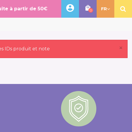
uite à partir de 50€
FR
0
×
es IDs produit et note