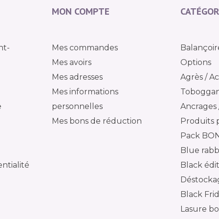
MON COMPTE
CATÉGOR
nt-
Mes commandes
Balançoir
Mes avoirs
Options
Mes adresses
Agrès / Ac
Mes informations
Tobogga
e
personnelles
Ancrages /
Mes bons de réduction
Produits 
Pack BO
Blue rabb
ntialité
Black édi
Déstocka
Black Fri
Lasure bo