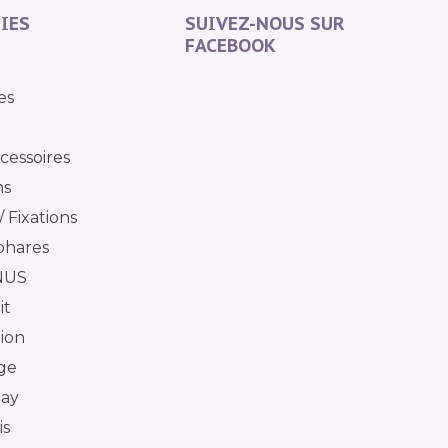
IES
SUIVEZ-NOUS SUR
FACEBOOK
es
cessoires
ns
 Fixations
phares
NUS
it
tion
ge
day
is