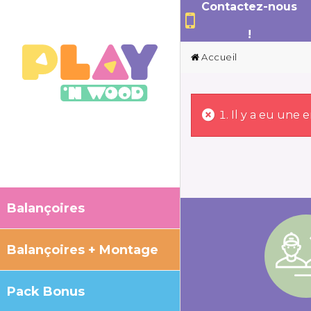
Contactez-nous
!
Accueil
Il y a eu une 
Balançoires
Balançoires + Montage
Pack Bonus