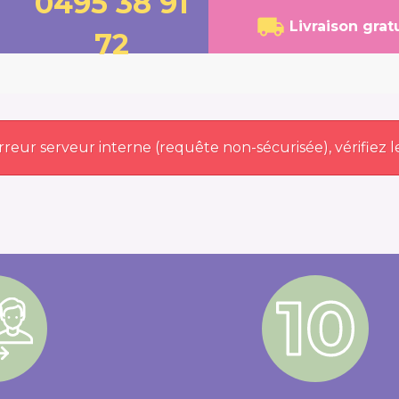
0495 38 91
Livraison grat
72
erreur serveur interne (requête non-sécurisée), vérifiez l