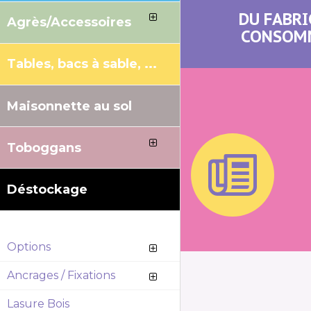
DU FABRI
Agrès/Accessoires
CONSOM
Tables, bacs à sable, ...
Maisonnette au sol
Toboggans
Déstockage
Options
Ancrages / Fixations
Lasure Bois