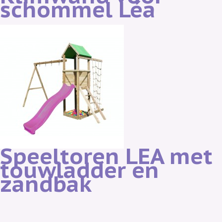
schommel Léa
Speeltoren LEA met
touwladder en
zandbak