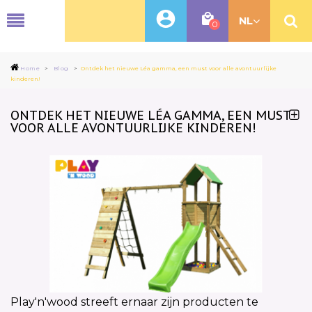
MENU
NL
0
Home
>
Blog
>
Ontdek het nieuwe Léa gamma, een must voor alle avontuurlijke
kinderen!
ONTDEK HET NIEUWE LÉA GAMMA, EEN MUST
VOOR ALLE AVONTUURLIJKE KINDEREN!
Play'n'wood streeft ernaar zijn producten te