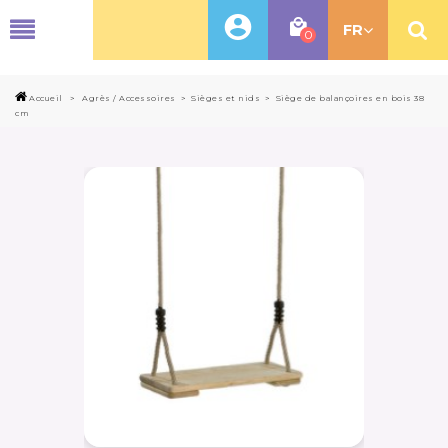
MENU
FR
0
Accueil
>
Agrès / Accessoires
>
Sièges et nids
>
Siège de balançoires en bois 38
cm