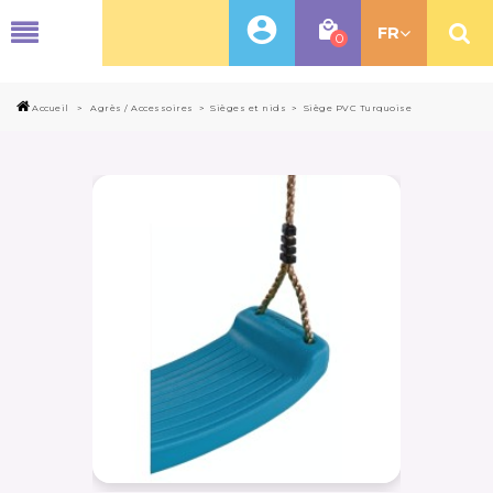
MENU
FR
0
Accueil
>
Agrès / Accessoires
>
Sièges et nids
>
Siège PVC Turquoise