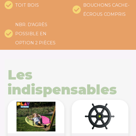
TOIT BOIS
BOUCHONS CACHE-
ÉCROUS COMPRIS
NBR. D'AGRÈS
POSSIBLE EN
OPTION 2 PIÈCES
Les
indispensables