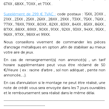
67XX , 68XX , 70XX , et 71XX .
Supplément de 299 € TVAC :
code postaux :
15XX, 20XX ,
21XX , 23XX , 25XX , 26XX , 28XX , 29XX , 73XX , 75XX , 76XX ,
77XX , 78XX, 79XX , 80XX , 82XX , 83XX , 84XX , 85XX , 86XX ,
87XX , 88XX , 89XX , 90XX , 91XX , 92XX , 93XX , 94XX , 95XX ,
96XX , 97XX , 98XX et 99XX.
Nous conseillons vivement de commander les pièces
d'ancrage métalliques en option ,afin de stabiliser au mieux
votre aire de jeux.
En cas de renseignement(s) non annoncé(s) , un tarif
horaire supplémentaire peut vous être réclamé de 50
€/Heure ( ex : racine d'arbre , sol non adéquat , pente non
annoncée, ...).
En cas d'annulation si le montage ne peut être réalisé, une
note de crédit vous sera envoyée dans les 7 jours ouvrables
et le remboursement sera réalisé dans le même délai.
-----------------------------------------------------------------------------------
----------------------------------