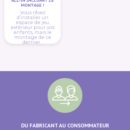
ALL-IN INCLUANT LE
MONTAGE !
Vous rêvez
d’installer un
espace de jeu
extérieur pour vos
enfants, mais le
montage de ce
dernier...
Lire plus
DU FABRICANT AU CONSOMMATEUR