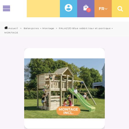
MENU
FR
0
Accueil
>
Balançoires + Montage
>
PALAZZO Blue rabbit tour et portique +
MONTAGE