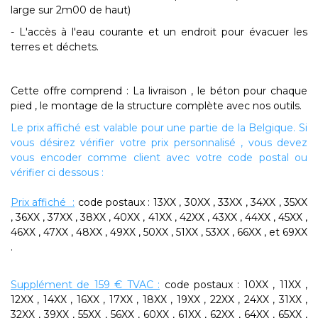
large sur 2m00 de haut)
- L'accès à l'eau courante et un endroit pour évacuer les
terres et déchets.
Cette offre comprend : La livraison , le béton pour chaque
pied , le montage de la structure complète avec nos outils.
Le prix affiché est valable pour une partie de la Belgique. Si
vous désirez vérifier votre prix personnalisé , vous devez
vous encoder comme client avec votre code postal ou
vérifier ci dessous :
Prix affiché :
code postaux :
13XX , 30XX , 33XX , 34XX , 35XX
, 36XX , 37XX , 38XX , 40XX , 41XX , 42XX , 43XX , 44XX , 45XX ,
46XX , 47XX , 48XX , 49XX , 50XX , 51XX , 53XX , 66XX , et 69XX
.
Supplément de 159 € TVAC :
code postaux :
10XX , 11XX ,
12XX , 14XX , 16XX , 17XX , 18XX , 19XX , 22XX , 24XX , 31XX ,
32XX , 39XX , 55XX , 56XX , 60XX , 61XX , 62XX , 64XX , 65XX ,