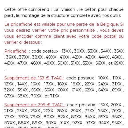
Cette offre comprend : La livraison , le béton pour chaque
pied , le montage de la structure complète avec nos outils.
Le prix affiché est valable pour une partie de la Belgique. Si
vous désirez vérifier votre prix personnalisé , vous devez
vous encoder comme client avec votre code postal ou
vérifier ci dessous :
Prix affiché :
code postaux :
13XX , 30XX , 33XX , 34XX , 35XX
, 36XX , 37XX , 38XX , 40XX , 41XX , 42XX , 43XX , 44XX , 45XX ,
46XX , 47XX , 48XX , 49XX , 50XX , 51XX , 53XX , 66XX , et 69XX
.
Supplément de 159 € TVAC :
code postaux :
10XX , 11XX ,
12XX , 14XX , 16XX , 17XX , 18XX , 19XX , 22XX , 24XX , 31XX ,
32XX , 39XX , 55XX , 56XX , 60XX , 61XX , 62XX , 64XX , 65XX ,
67XX , 68XX , 70XX , et 71XX .
Supplément de 299 € TVAC :
code postaux : 15XX, 20XX ,
21XX , 23XX , 25XX , 26XX , 28XX , 29XX , 73XX , 75XX , 76XX ,
77XX , 78XX, 79XX , 80XX , 82XX , 83XX , 84XX , 85XX , 86XX ,
87XX , 88XX , 89XX , 90XX , 91XX , 92XX , 93XX , 94XX , 95XX ,