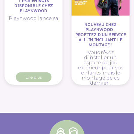
TIPIS EN BOIS
DISPONIBLE CHEZ
PLAYNWOOD
Playnwood lance sa
NOUVEAU CHEZ
PLAYNWOOD :
PROFITEZ D’UN SERVICE
ALL-IN INCLUANT LE
MONTAGE !
Vous rêvez
d’installer un
espace de jeu
extérieur pour vos
enfants, mais le
Lire plus
montage de ce
dernier...
Lire plus