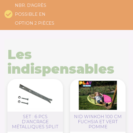
NBR. D'AGRÈS
POSSIBLE EN
OPTION 2 PIÈCES
Les
indispensables
SET : 6 PCS
NID WINKOH 100 CM
D’ANCRAGE
FUCHSIA ET VERT
MÉTALLIQUES SPLIT
POMME