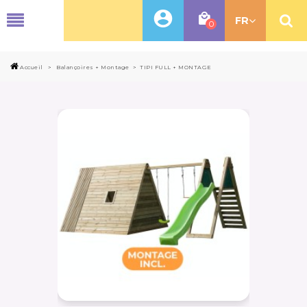
MENU
FR
0
Accueil
>
Balançoires + Montage
>
TIPI FULL + MONTAGE