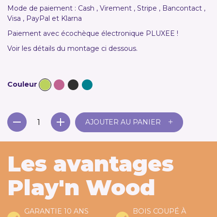
Mode de paiement : Cash , Virement , Stripe , Bancontact ,
Visa , PayPal et Klarna
Paiement avec écochèque électronique PLUXEE !
Voir les détails du montage ci dessous.
Couleur
+
AJOUTER AU PANIER
Les avantages
Play'n Wood
GARANTIE 10 ANS
BOIS COUPÉ À