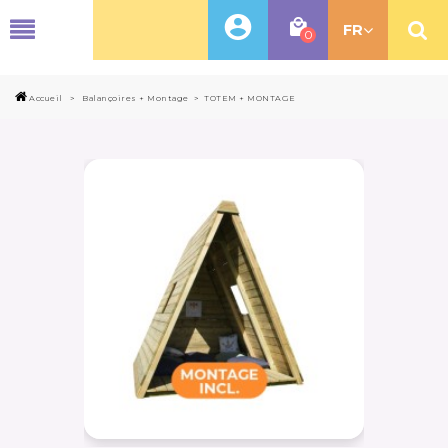
MENU
FR
0
Accueil
>
Balançoires + Montage
>
TOTEM + MONTAGE