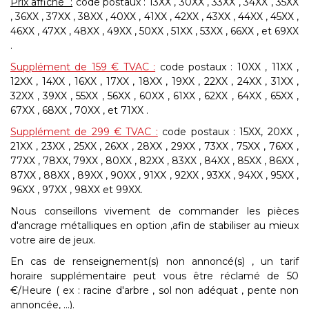
Prix affiché :
code postaux : 13XX , 30XX , 33XX , 34XX , 35XX
, 36XX , 37XX , 38XX , 40XX , 41XX , 42XX , 43XX , 44XX , 45XX ,
46XX , 47XX , 48XX , 49XX , 50XX , 51XX , 53XX , 66XX , et 69XX
.
Supplément de 159 € TVAC :
code postaux :
10XX , 11XX ,
12XX , 14XX , 16XX , 17XX , 18XX , 19XX , 22XX , 24XX , 31XX ,
32XX , 39XX , 55XX , 56XX , 60XX , 61XX , 62XX , 64XX , 65XX ,
67XX , 68XX , 70XX , et 71XX .
Supplément de 299 € TVAC :
code postaux :
15XX, 20XX ,
21XX , 23XX , 25XX , 26XX , 28XX , 29XX , 73XX , 75XX , 76XX ,
77XX , 78XX, 79XX , 80XX , 82XX , 83XX , 84XX , 85XX , 86XX ,
87XX , 88XX , 89XX , 90XX , 91XX , 92XX , 93XX , 94XX , 95XX ,
96XX , 97XX , 98XX et 99XX.
Nous conseillons vivement de commander les pièces
d'ancrage métalliques en option ,afin de stabiliser au mieux
votre aire de jeux.
En cas de renseignement(s) non annoncé(s) , un tarif
horaire supplémentaire peut vous être réclamé de 50
€/Heure ( ex : racine d'arbre , sol non adéquat , pente non
annoncée, ...).