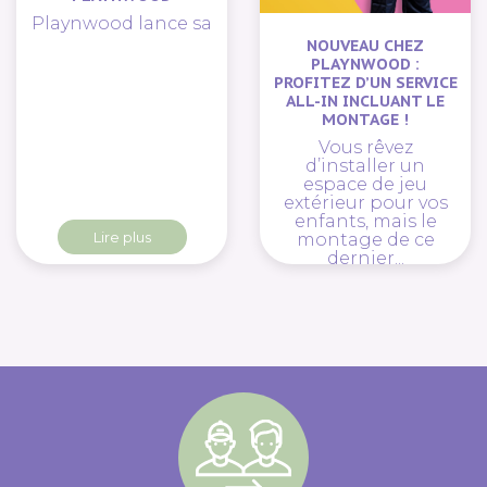
Playnwood lance sa
NOUVEAU CHEZ
PLAYNWOOD :
PROFITEZ D’UN SERVICE
ALL-IN INCLUANT LE
MONTAGE !
Vous rêvez
d’installer un
espace de jeu
extérieur pour vos
enfants, mais le
Lire plus
montage de ce
dernier...
Lire plus