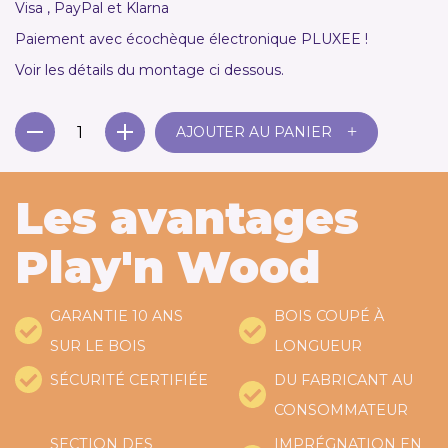
Visa , PayPal et Klarna
Paiement avec écochèque électronique PLUXEE !
Voir les détails du montage ci dessous.
+
AJOUTER AU PANIER
Les avantages
Play'n Wood
GARANTIE 10 ANS
BOIS COUPÉ À
SUR LE BOIS
LONGUEUR
SÉCURITÉ CERTIFIÉE
DU FABRICANT AU
CONSOMMATEUR
SECTION DES
IMPRÉGNATION EN