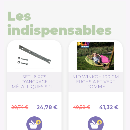
Les
indispensables
SET : 6 PCS
NID WINKOH 100 CM
D’ANCRAGE
FUCHSIA ET VERT
MÉTALLIQUES SPLIT
POMME
24,78 €
41,32 €
29,74 €
49,58 €