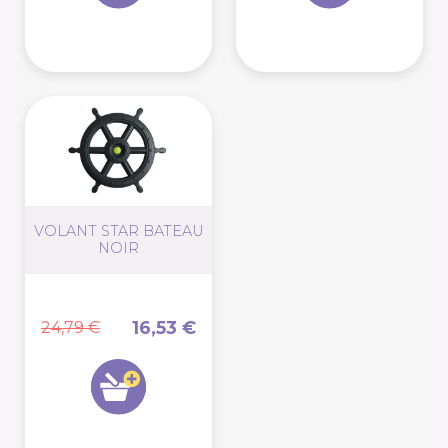
VOLANT STAR BATEAU
NOIR
16,53 €
24,79 €