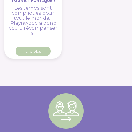
TOUR ET PORTIQUE !
Les temps sont
compliqués pour
tout le monde…
Playnwood a donc
voulu récompenser
la...
Lire plus