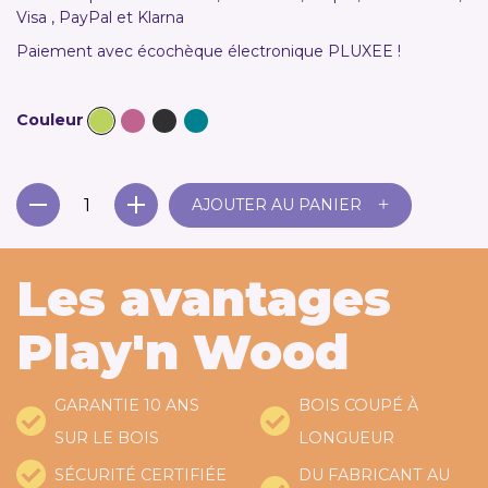
Visa , PayPal et Klarna
Paiement avec écochèque électronique PLUXEE !
Couleur
+
AJOUTER AU PANIER
Les avantages
Play'n Wood
GARANTIE 10 ANS
BOIS COUPÉ À
SUR LE BOIS
LONGUEUR
SÉCURITÉ CERTIFIÉE
DU FABRICANT AU