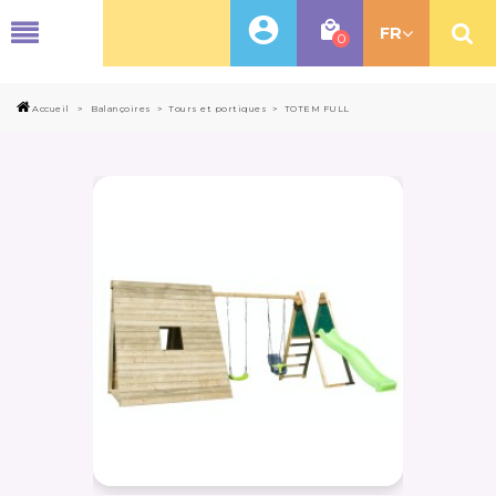
MENU
FR
0
Accueil
>
Balançoires
>
Tours et portiques
>
TOTEM FULL