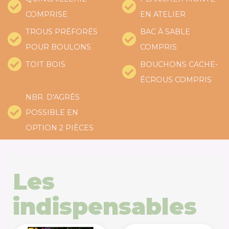
COMPRISE
EN ATELIER
TROUS PRÉFORÉS
BAC À SABLE
POUR BOULONS
COMPRIS
TOIT BOIS
BOUCHONS CACHE-
ÉCROUS COMPRIS
NBR. D'AGRÈS
POSSIBLE EN
OPTION 2 PIÈCES
Les
indispensables