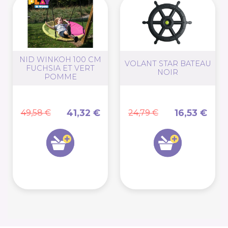
NID WINKOH 100 CM
VOLANT STAR BATEAU
FUCHSIA ET VERT
NOIR
POMME
41,32 €
16,53 €
49,58 €
24,79 €