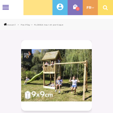
MENU
FR
0
Accueil
>
Fox Play
>
FLOREA tour et portique