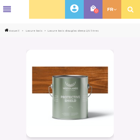
MENU
FR
0
Accueil
>
Lasure bois
>
Lasure bois douglas deep 2,5 litres