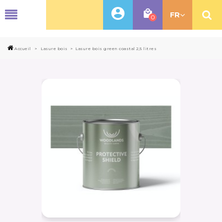
MENU
FR
0
Accueil
>
Lasure bois
>
Lasure bois green coastal 2,5 litres