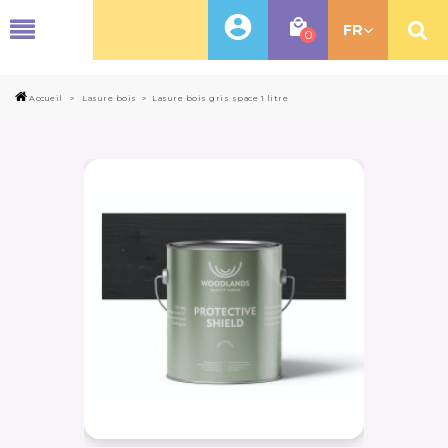
MENU
FR
0
Accueil
>
Lasure bois
>
Lasure bois gris space 1 litre