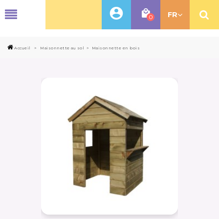
MENU
FR
0
Accueil
>
Maisonnette au sol
>
Maisonnette en bois