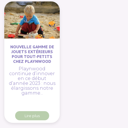
NOUVELLE GAMME DE
JOUETS EXTÉRIEURS
POUR TOUT-PETITS
CHEZ PLAYNWOOD
Playnwood
continue d’innover
en ce début
d’année 2023 : nous
élargissons notre
gamme...
Lire plus