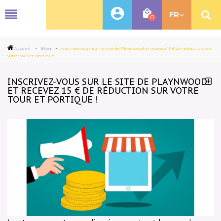
MENU
FR
0
Accueil
>
Blog
>
Inscrivez-vous sur le site de Playnwood et recevez 15 € de réduction sur
votre tour et portique !
INSCRIVEZ-VOUS SUR LE SITE DE PLAYNWOOD
ET RECEVEZ 15 € DE RÉDUCTION SUR VOTRE
TOUR ET PORTIQUE !