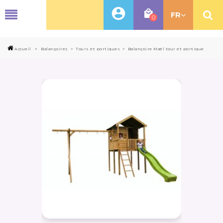
MENU
FR
0
Accueil
>
Balançoires
>
Tours et portiques
>
Balançoire Maël tour et portique