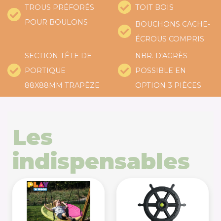
TROUS PRÉFORÉS
TOIT BOIS
POUR BOULONS
BOUCHONS CACHE-
ÉCROUS COMPRIS
SECTION TÊTE DE
NBR. D'AGRÈS
PORTIQUE
POSSIBLE EN
88X88MM TRAPÈZE
OPTION 3 PIÈCES
Les
indispensables