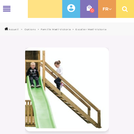
MENU
FR
0
Accueil
>
Options
>
Famille Maël-Victoria
>
Escalier Maël-Victoria