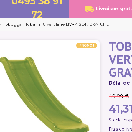
0495 38 91
Livraison grat
72
>
Toboggan Toba 1m18 vert lime LIVRAISON GRATUITE
TOB
PROMO !
VER
GRA
Délai de 
49,99 €
41,3
Stock : dis
Frais de liv