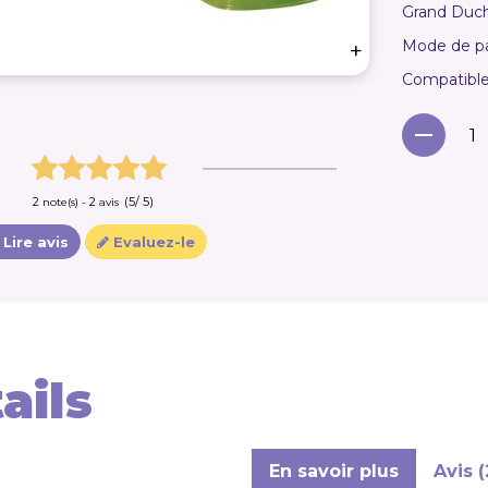
Grand Duc
Mode de pai
+
Compatibl
2
2
(
5
/
5
)
note(s) -
avis
Lire avis
Evaluez-le
ails
En savoir plus
Avis (