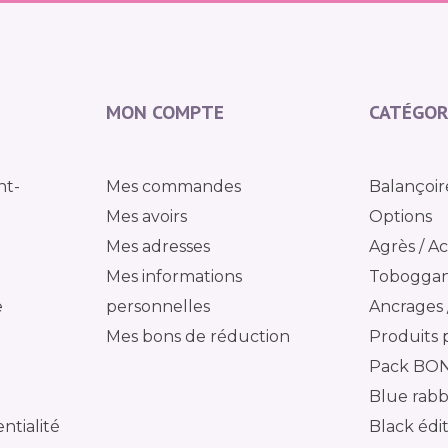
MON COMPTE
CATÉGOR
nt-
Mes commandes
Balançoir
Mes avoirs
Options
Mes adresses
Agrès / Ac
Mes informations
Tobogga
e
personnelles
Ancrages /
Mes bons de réduction
Produits 
Pack BO
Blue rabb
ntialité
Black édi