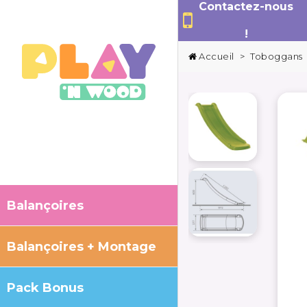
Contactez-nous
!
Accueil
>
Toboggans
Balançoires
Balançoires + Montage
Pack Bonus