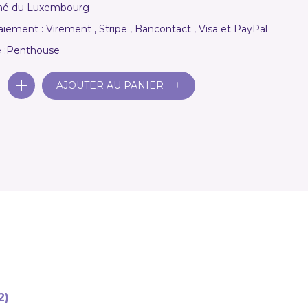
hé du Luxembourg
ement : Virement , Stripe , Bancontact , Visa et PayPal
e :Penthouse
+
AJOUTER AU PANIER
2)