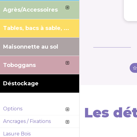
Agrès/Accessoires
Tables, bacs à sable, ...
Maisonnette au sol
Toboggans
Déstockage
Les dét
Options
Ancrages / Fixations
Lasure Bois