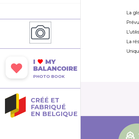
La gl
Prévu
L’util
La rés
Uniqu
I
MY
BALANCOIRE
PHOTO BOOK
CRÉÉ ET
FABRIQUÉ
EN BELGIQUE