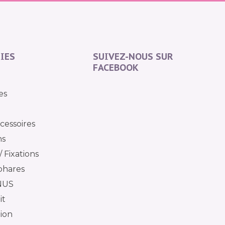
IES
SUIVEZ-NOUS SUR
FACEBOOK
es
cessoires
ns
 Fixations
phares
NUS
it
tion