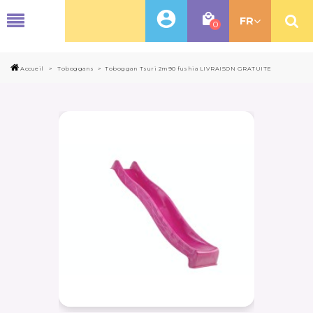
MENU
FR
0
Accueil
>
Toboggans
>
Toboggan Tsuri 2m90 fushia LIVRAISON GRATUITE