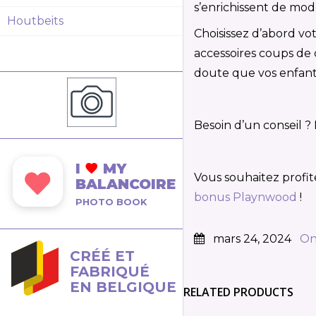
s’enrichissent de modè
Houtbeits
Choisissez d’abord vo
accessoires coups de 
doute que vos enfants
Besoin d’un conseil ?
I
MY
Vous souhaitez profi
BALANCOIRE
bonus Playnwood
!
PHOTO BOOK
mars 24, 2024
On
CRÉÉ ET
FABRIQUÉ
EN BELGIQUE
RELATED PRODUCTS