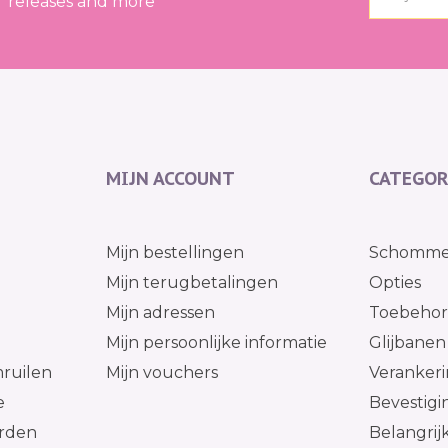
releases and more
MIJN ACCOUNT
CATEGOR
g
Mijn bestellingen
Schomme
Mijn terugbetalingen
Opties
Mijn adressen
Toebehore
l
Mijn persoonlijke informatie
Glijbanen
ruilen
Mijn vouchers
Verankeri
e
Bevestig
rden
Belangrij