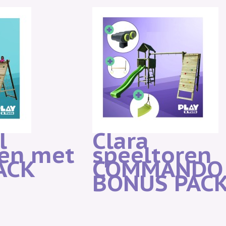
l
Clara
ren met
speeltoren
ACK
COMMANDO
BONUS PAC