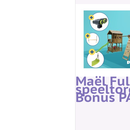
Maël Ful
speelto
Bonus P