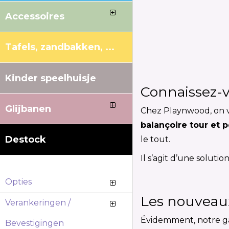
Accessoires
Tafels, zandbakken, ...
Kinder speelhuisje
Connaissez-v
Glijbanen
Chez Playnwood, on v
balançoire tour et 
Destock
le tout.
Il s’agit d’une soluti
Opties
Les nouveau
Verankeringen /
Évidemment, notre ga
Bevestigingen