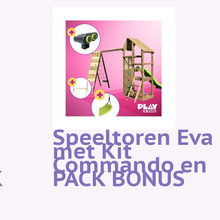
Speeltoren Eva
met Kit
Commando en
K
PACK BONUS