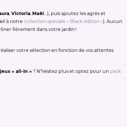
aura
,
Victoria
,
Maël
…), puis ajoutez les agrès et
œil à notre
collection spéciale « Black édition »
). Aucun
ôner fièrement dans votre jardin !
éaliser votre sélection en fonction de vos attentes.
eux « all-in »
? N’hésitez plus et optez pour un
pack