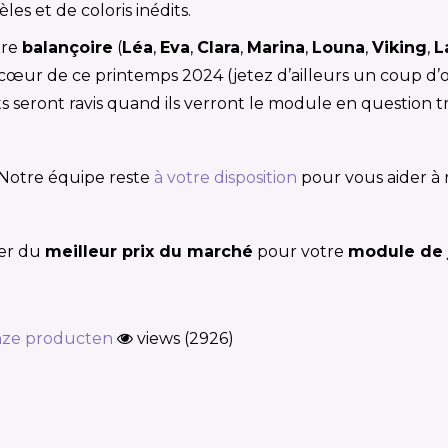
les et de coloris inédits.
tre
balançoire
(
Léa
,
Eva
,
Clara
,
Marina
,
Louna
,
Viking
,
L
cœur de ce printemps 2024 (jetez d’ailleurs un coup d’
 seront ravis quand ils verront le module en question tr
 Notre équipe reste
à votre disposition
pour vous aider à r
ter du
meilleur prix du marché
pour votre
module de j
ze producten
views (2926)