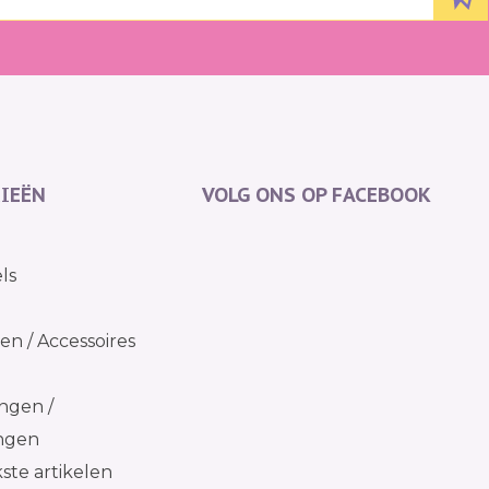
IEËN
VOLG ONS OP FACEBOOK
ls
n / Accessoires
ngen /
ingen
kste artikelen