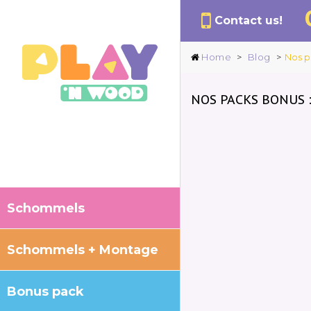
Contact us!
Home
>
Blog
>
Nos p
NOS PACKS BONUS :
Schommels
Schommels + Montage
Bonus pack