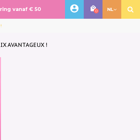
ering vanaf € 50
NL
0
!
IX AVANTAGEUX !