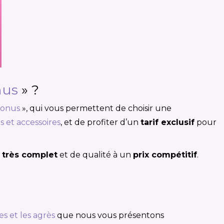
nus
» ?
bonus
», qui vous permettent de choisir une
s et accessoires
, et de profiter d’un
tarif exclusif
pour
 très complet
et de qualité à un
prix compétitif
.
es et les agrès
que nous vous présentons