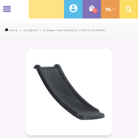
MENU
NL
0
Home
>
Glijbanen
>
Glijbaan Toba 1m18 grijs GRATIS LEVERING