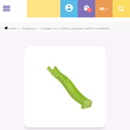
MENU
NL
0
Home
>
Glijbanen
>
Glijbaan Tsuri 2m90 Limegroen GRATIS LEVERING