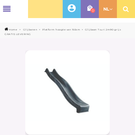
MENU
NL
0
Home
>
Glijbanen
>
Platform hoogte van 150cm
>
Glijbaan Tsuri 2m90 grijs
GRATIS LEVERING