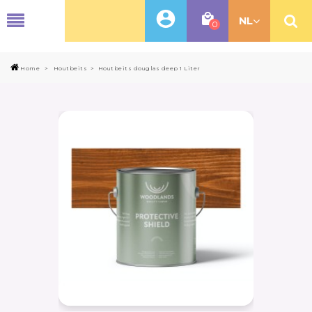
MENU
NL
0
Home
>
Houtbeits
>
Houtbeits douglas deep 1 Liter