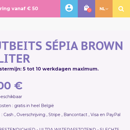
ering vanaf € 50
NL
0
TBEITS SÉPIA BROWN
 LITER
stermijn: 5 tot 10 werkdagen maximum.
00 €
 beschikbaar
sten : gratis in heel België
 : Cash , Overschrijving , Stripe , Bancontact , Visa en PayPal
BESTENDIGHIED - ULTRA WATERAFSTOTEND - SLECHTS