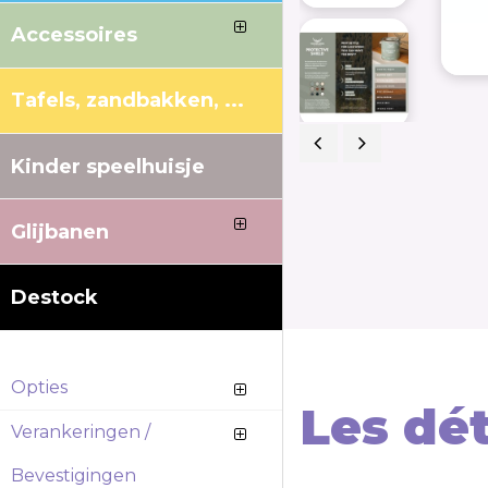
Accessoires
Tafels, zandbakken, ...
Kinder speelhuisje
Previous
Next
Glijbanen
Destock
Opties
Les dét
Verankeringen /
Bevestigingen