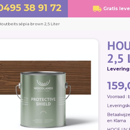
0495 38 91 72
Gratis lev
Houtbeits sépia brown 2,5 Liter
HOU
2,5
Levering
159,
Voorraad :
Leveringsko
Betaalwijze
en Klarna
HOGE UV 