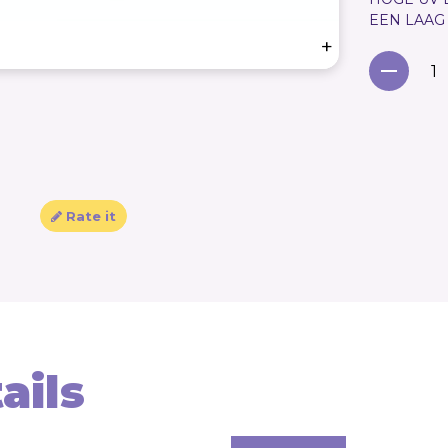
EEN LAAG
+
Rate it
ails