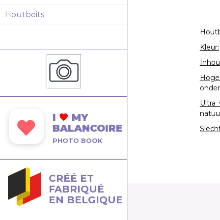
Houtbeits
Houtb
Kleur:
Inhou
Hoge 
onder
Ultra
natuu
I
MY
BALANCOIRE
Slecht
PHOTO BOOK
CRÉÉ ET
FABRIQUÉ
EN BELGIQUE