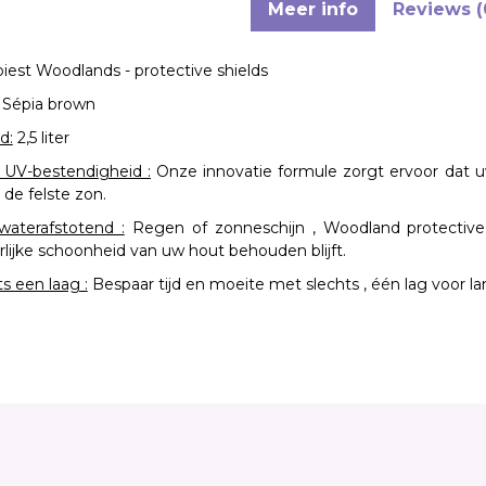
Meer info
Reviews (
iest Woodlands - protective shields
Sépia brown
d:
2,5 liter
UV-bestendigheid :
Onze innovatie formule zorgt ervoor dat uw
 de felste zon.
 waterafstotend :
Regen of zonneschijn , Woodland protective 
rlijke schoonheid van uw hout behouden blijft.
s een laag :
Bespaar tijd en moeite met slechts , één lag voor 