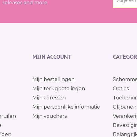
releases and more
MIJN ACCOUNT
CATEGOR
g
Mijn bestellingen
Schomme
Mijn terugbetalingen
Opties
Mijn adressen
Toebehore
l
Mijn persoonlijke informatie
Glijbanen
ruilen
Mijn vouchers
Verankeri
e
Bevestig
rden
Belangrij