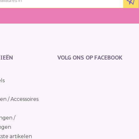
IEËN
VOLG ONS OP FACEBOOK
ls
n / Accessoires
ngen /
ingen
kste artikelen