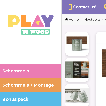
Contact us!
Home
>
Houtbeits
>
Schommels
Schommels + Montage
Bonus pack