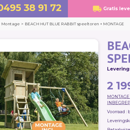
0495 38 91 72
Gratis lev
+ Montage
>
BEACH HUT BLUE RABBIT speeltoren + MONTAGE
BEA
SPE
Levering
2 19
MONTAGE 
INBEGREPE
Voorraad :
Leveringsko
Betaalwijze