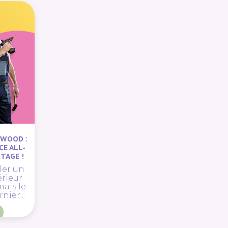
NWOOD :
CE ALL-
TAGE !
ler un
érieur
mais le
ier...