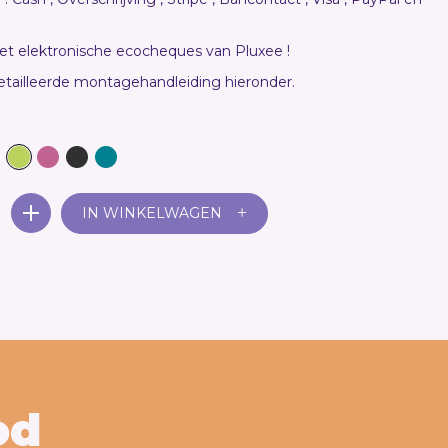
et elektronische ecocheques van Pluxee !
etailleerde montagehandleiding hieronder.
+
IN WINKELWAGEN
od