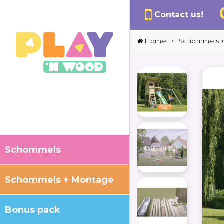
Contact us!
Home
>
Schommels 
Schommels
Schommels + Montage
Bonus pack