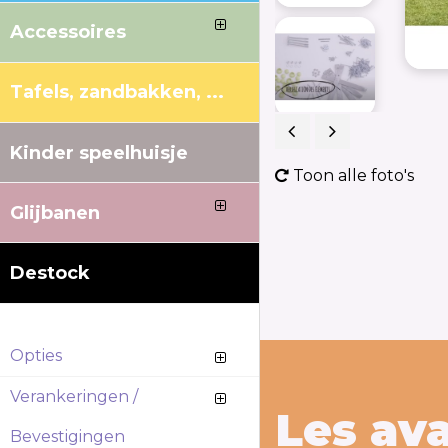
Accessoires
Tafels, zandbakken, ...
Kinder speelhuisje
Previous
Next
Toon alle foto's
Glijbanen
Destock
Opties
Verankeringen /
Les av
Bevestigingen