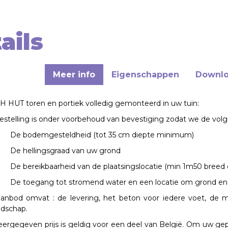
ails
Meer info
Eigenschappen
Downl
 HUT toren en portiek volledig
gemonteerd
in uw tuin:
stelling is onder voorbehoud van bevestiging zodat we de vol
De bodemgesteldheid (tot 35 cm diepte minimum)
De hellingsgraad van uw grond
De bereikbaarheid van de plaatsingslocatie (min 1m50 bree
De toegang tot stromend water en een locatie om grond en 
aanbod omvat
: de levering, het beton voor iedere voet, de
dschap.
ergegeven prijs is geldig voor een deel van België. Om uw gep