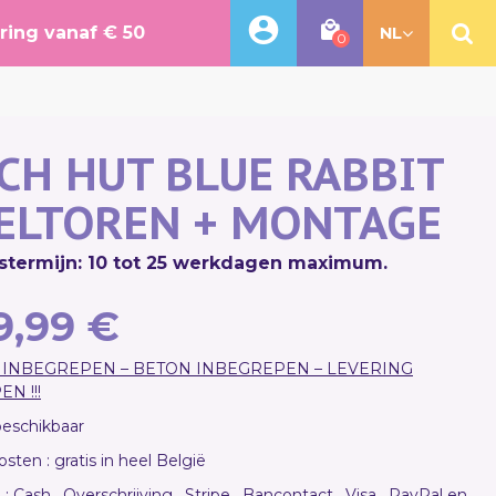
ering vanaf € 50
NL
0
CH HUT BLUE RABBIT
ELTOREN + MONTAGE
stermijn: 10 tot 25 werkdagen maximum.
9,99 €
INBEGREPEN – BETON INBEGREPEN – LEVERING
N !!!
 beschikbaar
sten : gratis in heel België
 : Cash , Overschrijving , Stripe , Bancontact , Visa , PayPal en