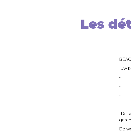
Les dét
BEACH
Uw be
-
-
-
-
Dit 
geree
De we