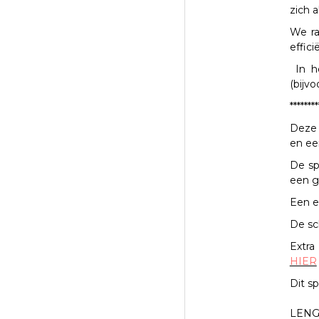
zich 
We ra
effic
In h
(bijv
********
Deze 
en ee
De sp
een g
Een e
De sc
Extra
HIER
Dit s
LENG