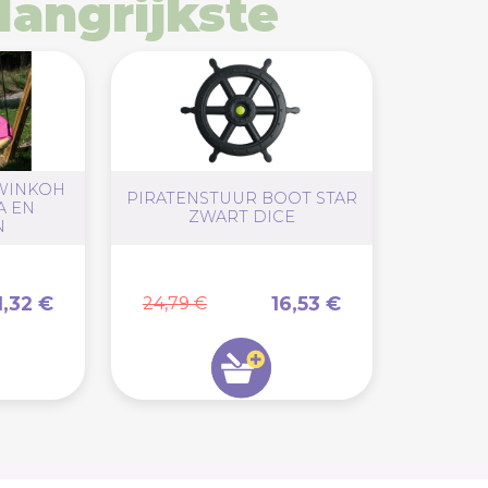
langrijkste
WINKOH
PIRATENSTUUR BOOT STAR
A EN
ZWART DICE
N
1,32 €
16,53 €
24,79 €