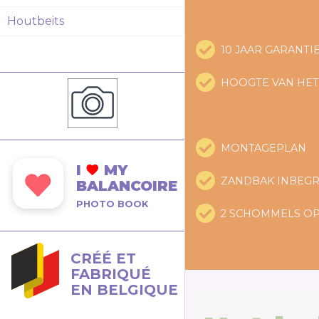
Houtbeits
10 JAAR GARANTI
HOOGTE VAN HET
MONTAGEPLAN
I
MY
ZANDBAK INBEG
BALANCOIRE
PHOTO BOOK
2 SCHOMMELS OP
CRÉÉ ET
FABRIQUÉ
EN BELGIQUE