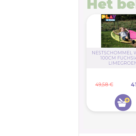
Het be
NESTSCHOMMEL 
100CM FUCHSI
LIMEGROE
4
49,58 €