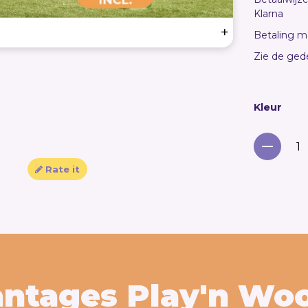
Klarna
+
Betaling m
Zie de ged
Kleur
Rate it
antages Play'n Wo