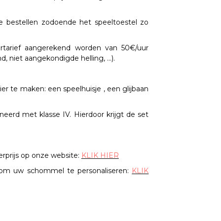
 bestellen zodoende het speeltoestel zo
uurtarief aangerekend worden van 50€/uur
niet aangekondigde helling, ...).
er te maken: een speelhuisje , een glijbaan
rd met klasse IV. Hierdoor krijgt de set
prijs op onze website:
KLIK HIER
e om uw schommel te personaliseren:
KLIK