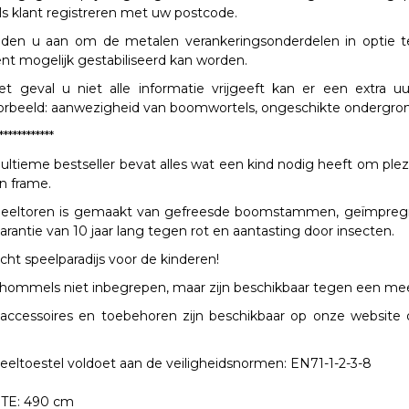
als klant registreren met uw postcode.
den u aan om de metalen verankeringsonderdelen in optie te
iënt mogelijk gestabiliseerd kan worden.
et geval u niet alle informatie vrijgeeft kan er een extra 
oorbeeld: aanwezigheid van boomwortels, ongeschikte ondergrond, 
************
ultieme bestseller bevat alles wat een kind nodig heeft om plezi
n frame.
eeltoren is gemaakt van gefreesde boomstammen, geïmpregnee
arantie van 10 jaar lang tegen rot en aantasting door insecten.
cht speelparadijs voor de kinderen!
hommels niet inbegrepen, maar zijn beschikbaar tegen een meer
 accessoires en toebehoren zijn beschikbaar op onze websit
peeltoestel voldoet aan de veiligheidsnormen: EN71-1-2-3-8
TE:
490 cm