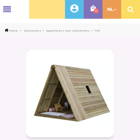
MENU
NL
0
Home
>
Schommels
>
Speeltorens met schommels
>
TIPI