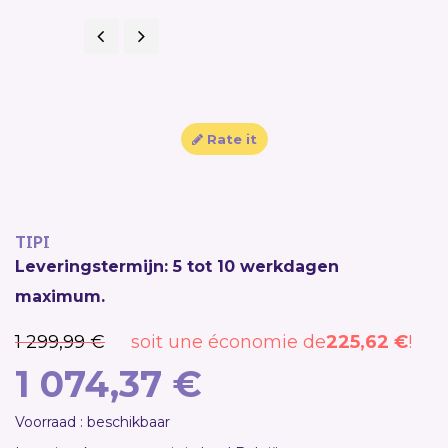
Previous
Next
NEW
SALE!
Rate it
TIPI
Leveringstermijn: 5 tot 10 werkdagen
maximum.
1 299,99 €
soit une économie de
225,62 €
!
1 074,37 €
Voorraad : beschikbaar