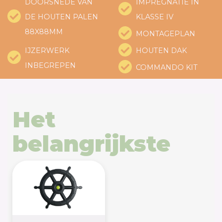
DOORSNEDE VAN
IMPREGNATIE IN
DE HOUTEN PALEN
KLASSE IV
88X88MM
MONTAGEPLAN
IJZERWERK
HOUTEN DAK
INBEGREPEN
COMMANDO KIT
Het
belangrijkste