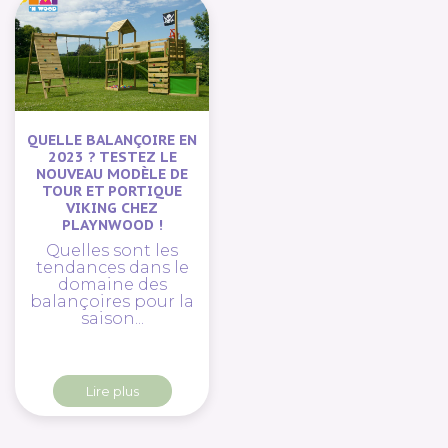
QUELLE BALANÇOIRE EN
2023 ? TESTEZ LE
NOUVEAU MODÈLE DE
TOUR ET PORTIQUE
VIKING CHEZ
PLAYNWOOD !
Quelles sont les
tendances dans le
domaine des
balançoires pour la
saison...
Lire plus