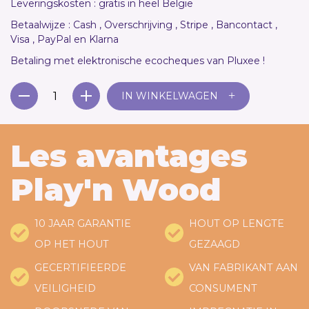
Leveringskosten : gratis in heel België
Betaalwijze : Cash , Overschrijving , Stripe , Bancontact ,
Visa , PayPal en Klarna
Betaling met elektronische ecocheques van Pluxee !
+
IN WINKELWAGEN
Les avantages
Play'n Wood
10 JAAR GARANTIE
HOUT OP LENGTE
OP HET HOUT
GEZAAGD
GECERTIFIEERDE
VAN FABRIKANT AAN
VEILIGHEID
CONSUMENT