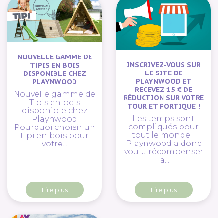
NOUVELLE GAMME DE
INSCRIVEZ-VOUS SUR
TIPIS EN BOIS
LE SITE DE
DISPONIBLE CHEZ
PLAYNWOOD ET
PLAYNWOOD
RECEVEZ 15 € DE
Nouvelle gamme de
RÉDUCTION SUR VOTRE
Tipis en bois
TOUR ET PORTIQUE !
disponible chez
Les temps sont
Playnwood
compliqués pour
Pourquoi choisir un
tout le monde…
tipi en bois pour
Playnwood a donc
votre...
voulu récompenser
la...
Lire plus
Lire plus