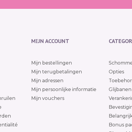
MIJN ACCOUNT
CATEGOR
g
Mijn bestellingen
Schomme
Mijn terugbetalingen
Opties
Mijn adressen
Toebehore
l
Mijn persoonlijke informatie
Glijbanen
ruilen
Mijn vouchers
Verankeri
e
Bevestig
rden
Belangrij
ntialité
Bonus pa