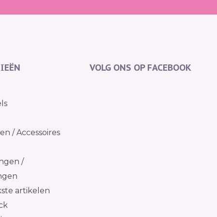
IEËN
VOLG ONS OP FACEBOOK
ls
n / Accessoires
ngen /
ingen
kste artikelen
ck