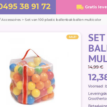
0495 38 91 72
Gratis lev
 Accessoires
>
Set van 100 plastic ballenbak ballen multicolor
SET
SALE!
BAL
MUL
14,99 €
12,3
Voorraad :
Leveringsko
Groothert
Betaalwijze