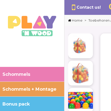
Contact us!
Home
>
Toebehoren /
Schommels
Schommels + Montage
Bonus pack