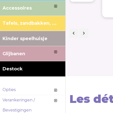
Accessoires
Tafels, zandbakken, ...
Kinder speelhuisje
Previous
Next
Glijbanen
Destock
Opties
Les dét
Verankeringen /
Bevestigingen