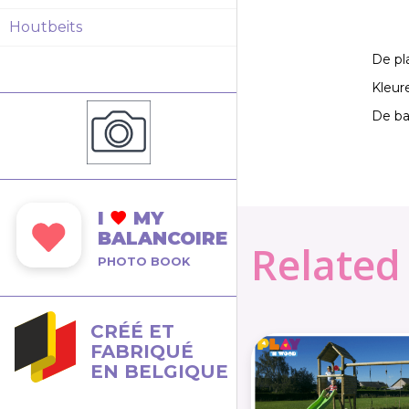
Houtbeits
De pla
Kleur
De ba
I
MY
BALANCOIRE
Related 
PHOTO BOOK
CRÉÉ ET
FABRIQUÉ
EN BELGIQUE