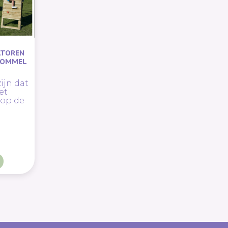
LTOREN
CHOMMEL
zijn dat
et
 op de