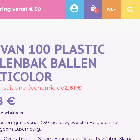
ering vanaf € 50
NL
0
 VAN 100 PLASTIC
LENBAK BALLEN
TICOLOR
soit une économie de
2,61 €
!
8 €
 beschikbaar
sten: gratis vanaf €50 incl. btw, overal in België en het
ogdom Luxemburg.
 : Overschrijving , Stripe , Bancontact , Visa , PayPal en Klarna