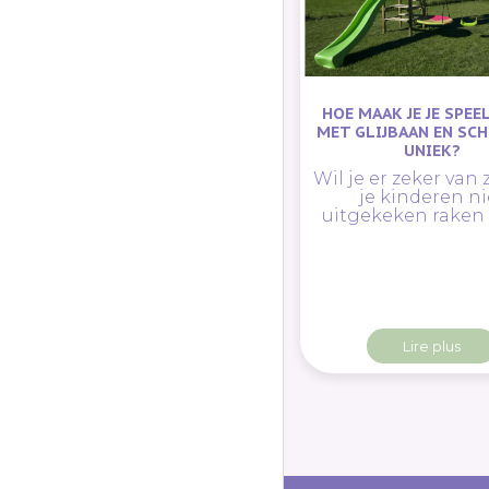
HOE MAAK JE JE SPEE
MET GLIJBAAN EN S
UNIEK?
Wil je er zeker van 
je kinderen ni
uitgekeken raken
Lire plus