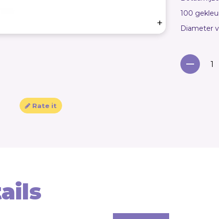
100 gekleur
+
Diameter va
Rate it
ails