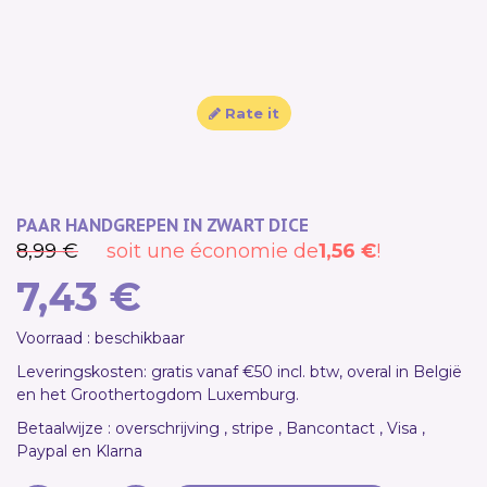
NEW
SALE!
Rate it
PAAR HANDGREPEN IN ZWART DICE
8,99 €
soit une économie de
1,56 €
!
7,43 €
Voorraad : beschikbaar
Leveringskosten: gratis vanaf €50 incl. btw, overal in België
en het Groothertogdom Luxemburg.
Betaalwijze : overschrijving , stripe , Bancontact , Visa ,
Paypal en Klarna