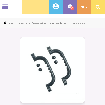
MENU
NL
0
Home
>
Toebehoren / Accessoires
>
Paar handgrepen in zwart DICE