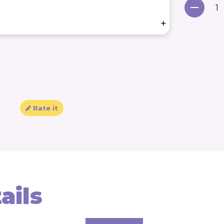
+
Rate it
ails