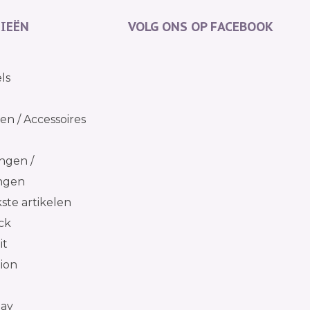
IEËN
VOLG ONS OP FACEBOOK
ls
n / Accessoires
ngen /
ingen
kste artikelen
ck
it
tion
day