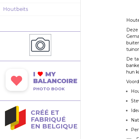
Houtbeits
Houte
Dez
Gemaa
buite
tuino
De ta
banke
hun k
I
MY
BALANCOIRE
Voord
PHOTO BOOK
Hou
Ste
Ide
CRÉÉ ET
FABRIQUÉ
Nat
EN BELGIQUE
Per