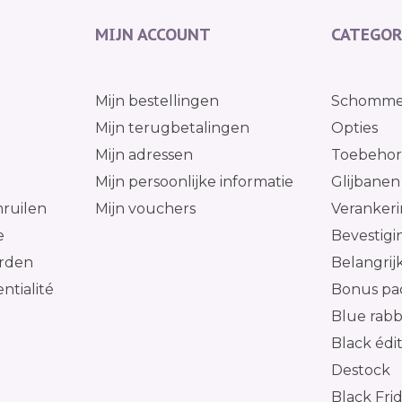
MIJN ACCOUNT
CATEGOR
g
Mijn bestellingen
Schomme
Mijn terugbetalingen
Opties
Mijn adressen
Toebehore
l
Mijn persoonlijke informatie
Glijbanen
ruilen
Mijn vouchers
Verankeri
e
Bevestig
rden
Belangrij
ntialité
Bonus pa
Blue rabb
Black édi
Destock
Black Fri