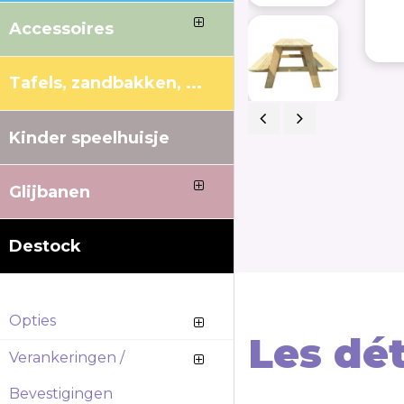
Accessoires
Tafels, zandbakken, ...
Kinder speelhuisje
Previous
Next
Glijbanen
Destock
Opties
Les dét
Verankeringen /
Bevestigingen