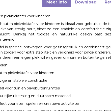
Meer info
Download
Re
n picknicktafel voor kinderen
e
houten picknicktafel voor kinderen
is ideaal voor gebruik in de t
kt van stevig hout, biedt ze een stabiele en comfortabele zitp
nlucht. Dankzij het tijdloze en natuurlijke design past d
mgeving.
fel is speciaal ontworpen voor
gezinsgebruik
en combineert ge
n zorgen voor extra stabiliteit en veiligheid voor jonge kindere
inderen een eigen plek willen geven om samen buiten te geniet
elen:
ten picknicktafel voor kinderen
vige en stabiele constructie
aal voor tuin en privébuitenruimtes
uurlijke uitstraling en duurzaam materiaal
fect voor eten, spelen en creatieve activiteiten