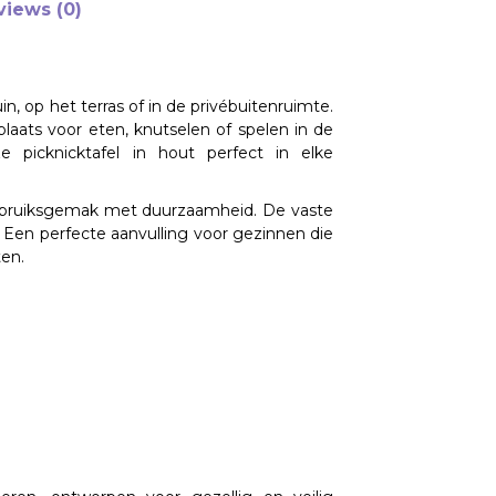
views (0)
uin, op het terras of in de privébuitenruimte.
laats voor eten, knutselen of spelen in de
eze
picknicktafel in hout
perfect in elke
bruiksgemak met duurzaamheid. De vaste
n. Een perfecte aanvulling voor gezinnen die
en.