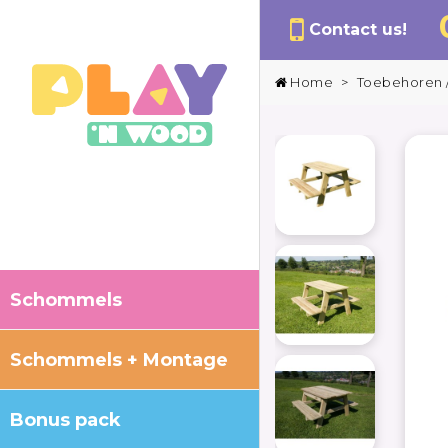
Contact us!
Home
>
Toebehoren /
Schommels
Schommels + Montage
Bonus pack