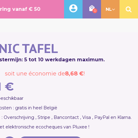
ering vanaf € 50
NL
0
 NIC TAFEL
stermijn: 5 tot 10 werkdagen maximum.
soit une économie de
8,68 €
!
1 €
 beschikbaar
sten : gratis in heel België
: Overschrijving , Stripe , Bancontact , Visa , PayPal en Klarna.
et elektronische ecocheques van Pluxee !