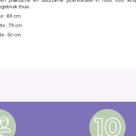
en praktische en duurzame
picknicktafel in hout voor kin
ngebruik thuis.
e : 89 cm
te : 79 cm
e : 50 cm