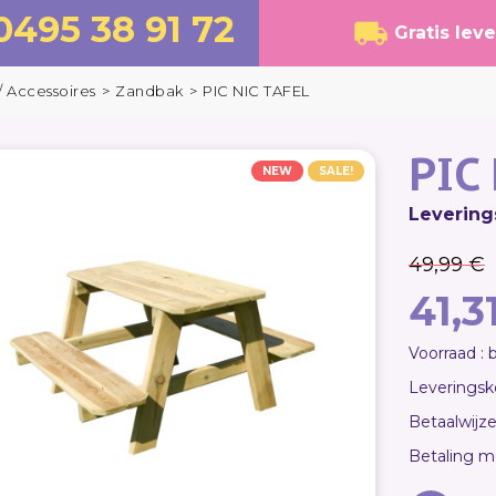
0495 38 91 72
Gratis lev
 Accessoires
>
Zandbak
>
PIC NIC TAFEL
PIC
NEW
SALE!
Levering
49,99 €
41,3
Voorraad :
Leveringsko
Betaalwijze 
Betaling m