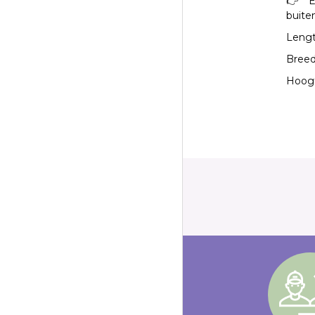
👉 E
buite
Lengt
Breed
Hoogt