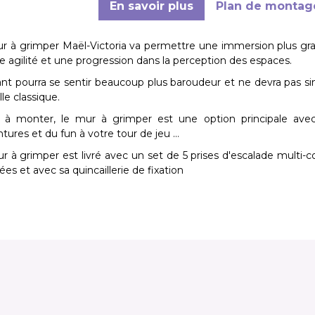
En savoir plus
Plan de montag
r à grimper Maël-Victoria va permettre une immersion plus gra
e agilité et une progression dans la perception des espaces.
ant pourra se sentir beaucoup plus baroudeur et ne devra pas 
lle classique.
e à monter, le mur à grimper est une option principale avec
ntures et du fun à votre tour de jeu …
r à grimper est livré avec un set de 5 prises d'escalade multi-c
es et avec sa quincaillerie de fixation