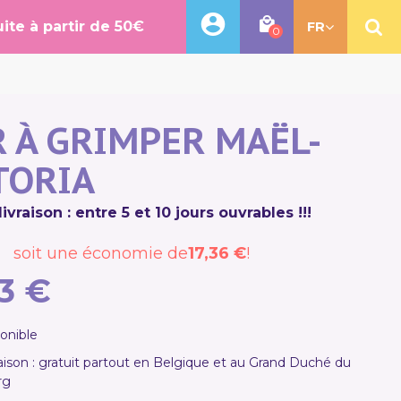
uite à partir de 50€
FR
0
 À GRIMPER MAËL-
TORIA
livraison : entre 5 et 10 jours ouvrables !!!
soit une économie de
17,36 €
!
3 €
ponible
vraison : gratuit partout en Belgique et au Grand Duché du
rg