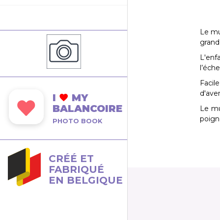
Le mu
grand
L'enf
l’éche
Facil
d'ave
I
MY
BALANCOIRE
Le mu
poigné
PHOTO BOOK
CRÉÉ ET
FABRIQUÉ
EN BELGIQUE