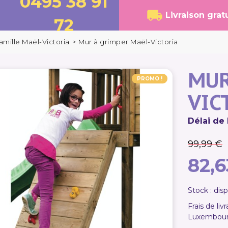
0495 38 91
Livraison grat
72
amille Maël-Victoria
>
Mur à grimper Maël-Victoria
MUR
PROMO !
VIC
Délai de 
99,99 €
82,6
Stock : dis
Frais de li
Luxembou