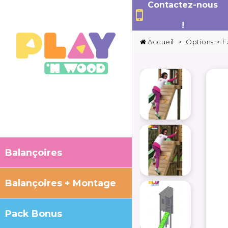
Contactez-nous
!
Accueil
>
Options
>
F
Balançoires
Balançoires + Montage
Pack Bonus