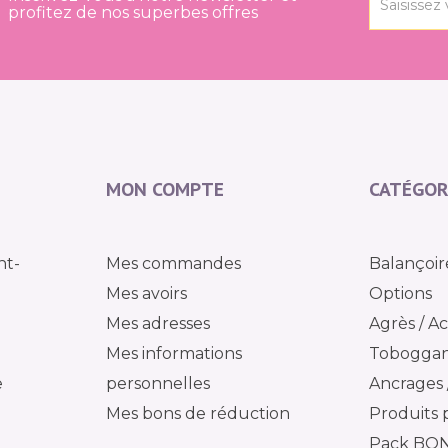
profitez de nos superbes offres
MON COMPTE
CATÉGOR
nt-
Mes commandes
Balançoir
Mes avoirs
Options
Mes adresses
Agrès / Ac
Mes informations
Tobogga
e
personnelles
Ancrages /
Mes bons de réduction
Produits 
Pack BO