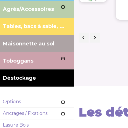
Agrès/Accessoires
Tables, bacs à sable, ...
Maisonnette au sol
Précédent
Suivant
Toboggans
Déstockage
Options
Les dét
Ancrages / Fixations
Lasure Bois