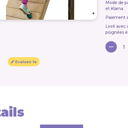
Mode de pai
et Klarna
+
Paiement a
Livré avec 
poignées et
Evaluez-le
ails