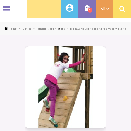
MENU
NL
0
Home
>
Opties
>
Familie Maël-Victoria
>
Klimwand voor speeltoren Maël-Victoria