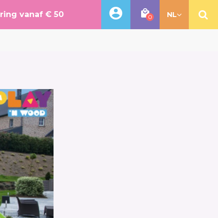
ering vanaf € 50
NL
0