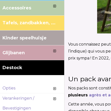
Accessoires
Tafels, zandbakken, ...
Kinder speelhuisje
Vous connaissez peut-
l’indique) qui vous 
Glijbanen
prix sympa ! En 202
Destock
Un pack avan
Opties
Nos packs sont consti
plusieurs
agrès et 
Verankeringen /
Cette année, vous pou
Bevestigingen