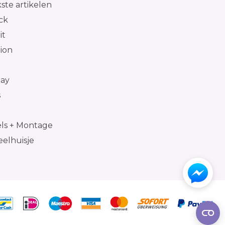
kste artikelen
ck
it
tion
day
s
s + Montage
eelhuisje