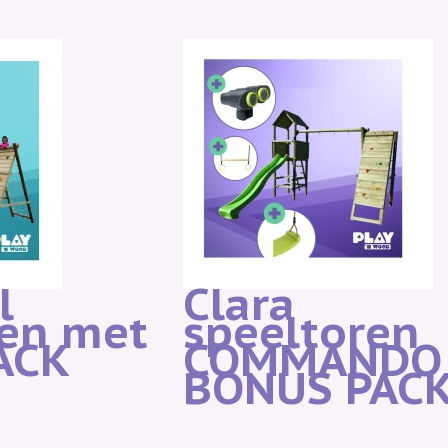
l
Clara
ren met
speeltoren
ACK
COMMANDO
BONUS PAC