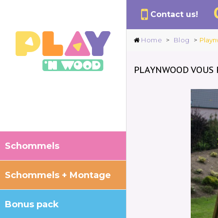
Contact us!
Home
>
Blog
>
Playn
PLAYNWOOD VOUS P
Schommels
Schommels + Montage
Bonus pack