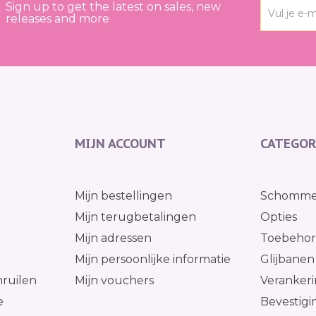
Sign up to get the latest on sales, new
releases and more
MIJN ACCOUNT
CATEGOR
g
Mijn bestellingen
Schomme
Mijn terugbetalingen
Opties
Mijn adressen
Toebehore
l
Mijn persoonlijke informatie
Glijbanen
ruilen
Mijn vouchers
Verankeri
e
Bevestig