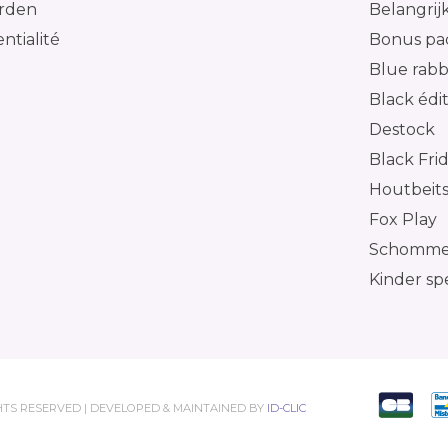
rden
Belangrij
ntialité
Bonus pa
Blue rabb
Black édi
Destock
Black Fri
Houtbeit
Fox Play
Schommel
Kinder sp
GHTS RESERVED | DEVELOPED & MAINTAINED BY
ID-CLIC