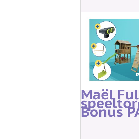
Maël Ful
speelto
Bonus P