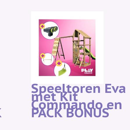
Speeltoren Eva
met Kit
Commando en
K
PACK BONUS