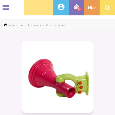
MENU
NL
0
Home
>
Destock
>
Roze megafoon met geluid