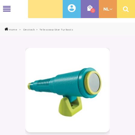
MENU
NL
0
Home
>
Destock
>
Telescoop Star Turkoois