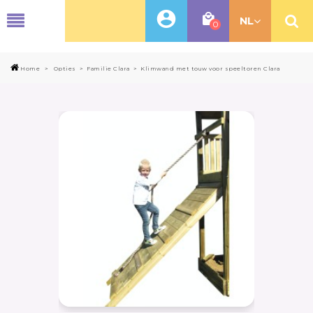
MENU
NL
0
Home
>
Opties
>
Familie Clara
>
Klimwand met touw voor speeltoren Clara