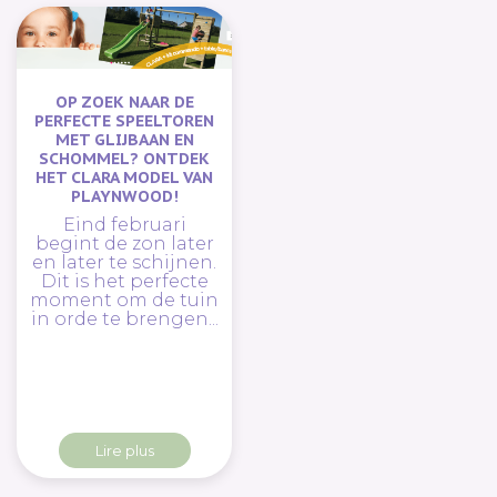
OP ZOEK NAAR DE
PERFECTE SPEELTOREN
MET GLIJBAAN EN
SCHOMMEL? ONTDEK
HET CLARA MODEL VAN
PLAYNWOOD!
Eind februari
begint de zon later
en later te schijnen.
Dit is het perfecte
moment om de tuin
in orde te brengen...
Lire plus