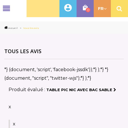
MENU
FR
0
Accueil
>
tous les avis
TOUS LES AVIS
*} (document, 'script', 'facebook-jssdk'));*} );*} *}
(document, "script", "twitter-wjs");*} );*}
Produit évalué :
TABLE PIC NIC AVEC BAC SABLE
x
x