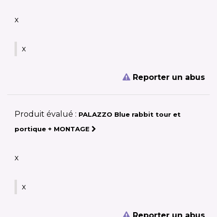
x
x
Reporter un abus
Produit évalué :
PALAZZO Blue rabbit tour et
portique + MONTAGE
x
x
Reporter un abus